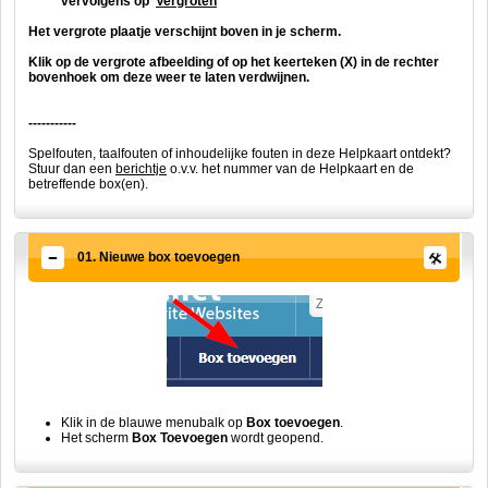
vervolgens op '
Vergroten
'
Het vergrote plaatje verschijnt boven in je scherm.
Klik op de vergrote afbeelding of op het keerteken (X) in de rechter
bovenhoek om deze weer te laten verdwijnen.
-----------
Spelfouten, taalfouten of inhoudelijke fouten in deze Helpkaart ontdekt?
Stuur dan een
berichtje
o.v.v. het nummer van de Helpkaart en de
betreffende box(en).
01. Nieuwe box toevoegen
Klik in de blauwe menubalk op
Box toevoegen
.
Het scherm
Box Toevoegen
wordt geopend.